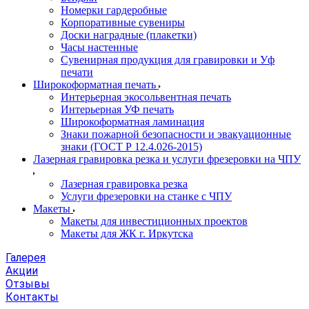
Номерки гардеробные
Корпоративные сувениры
Доски наградные (плакетки)
Часы настенные
Сувенирная продукция для гравировки и Уф
печати
Широкоформатная печать
Интерьерная экосольвентная печать
Интерьерная УФ печать
Широкоформатная ламинация
Знаки пожарной безопасности и эвакуационные
знаки (ГОСТ Р 12.4.026-2015)
Лазерная гравировка резка и услуги фрезеровки на ЧПУ
Лазерная гравировка резка
Услуги фрезеровки на станке с ЧПУ
Макеты
Макеты для инвестиционных проектов
Макеты для ЖК г. Иркутска
Галерея
Акции
Отзывы
Контакты