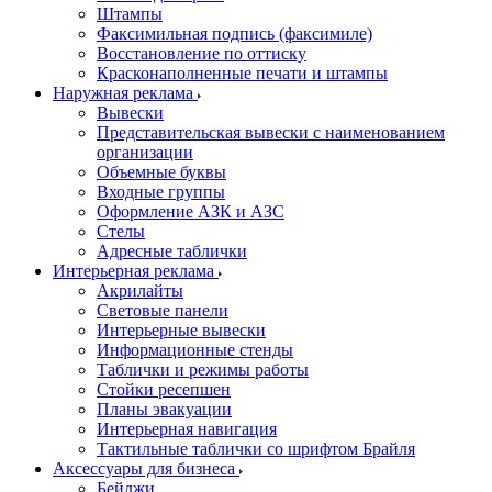
Штампы
Факсимильная подпись (факсимиле)
Восстановление по оттиску
Красконаполненные печати и штампы
Наружная реклама
Вывески
Представительская вывески с наименованием
организации
Объемные буквы
Входные группы
Оформление АЗК и АЗС
Стелы
Адресные таблички
Интерьерная реклама
Акрилайты
Световые панели
Интерьерные вывески
Информационные стенды
Таблички и режимы работы
Стойки ресепшен
Планы эвакуации
Интерьерная навигация
Тактильные таблички со шрифтом Брайля
Аксессуары для бизнеса
Бейджи