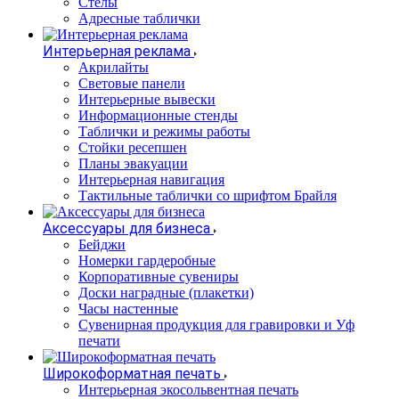
Стелы
Адресные таблички
Интерьерная реклама
Акрилайты
Световые панели
Интерьерные вывески
Информационные стенды
Таблички и режимы работы
Стойки ресепшен
Планы эвакуации
Интерьерная навигация
Тактильные таблички со шрифтом Брайля
Аксессуары для бизнеса
Бейджи
Номерки гардеробные
Корпоративные сувениры
Доски наградные (плакетки)
Часы настенные
Сувенирная продукция для гравировки и Уф
печати
Широкоформатная печать
Интерьерная экосольвентная печать