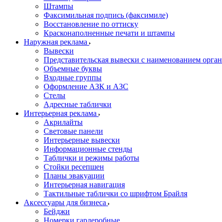
Штампы
Факсимильная подпись (факсимиле)
Восстановление по оттиску
Красконаполненные печати и штампы
Наружная реклама
Вывески
Представительская вывески с наименованием орга
Объемные буквы
Входные группы
Оформление АЗК и АЗС
Стелы
Адресные таблички
Интерьерная реклама
Акрилайты
Световые панели
Интерьерные вывески
Информационные стенды
Таблички и режимы работы
Стойки ресепшен
Планы эвакуации
Интерьерная навигация
Тактильные таблички со шрифтом Брайля
Аксессуары для бизнеса
Бейджи
Номерки гардеробные