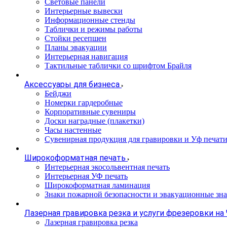
Световые панели
Интерьерные вывески
Информационные стенды
Таблички и режимы работы
Стойки ресепшен
Планы эвакуации
Интерьерная навигация
Тактильные таблички со шрифтом Брайля
Аксессуары для бизнеса
Бейджи
Номерки гардеробные
Корпоративные сувениры
Доски наградные (плакетки)
Часы настенные
Сувенирная продукция для гравировки и Уф печат
Широкоформатная печать
Интерьерная экосольвентная печать
Интерьерная УФ печать
Широкоформатная ламинация
Знаки пожарной безопасности и эвакуационные зна
Лазерная гравировка резка и услуги фрезеровки на
Лазерная гравировка резка