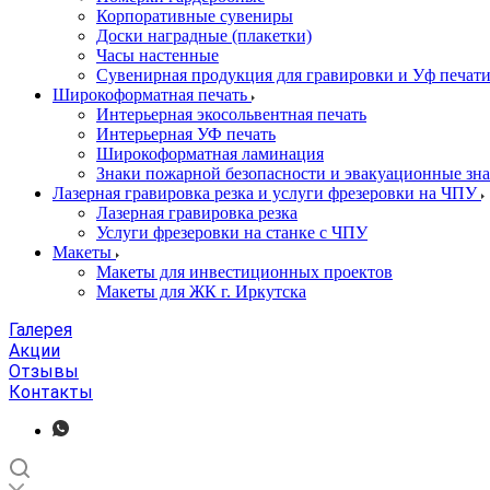
Корпоративные сувениры
Доски наградные (плакетки)
Часы настенные
Сувенирная продукция для гравировки и Уф печат
Широкоформатная печать
Интерьерная экосольвентная печать
Интерьерная УФ печать
Широкоформатная ламинация
Знаки пожарной безопасности и эвакуационные зна
Лазерная гравировка резка и услуги фрезеровки на ЧПУ
Лазерная гравировка резка
Услуги фрезеровки на станке с ЧПУ
Макеты
Макеты для инвестиционных проектов
Макеты для ЖК г. Иркутска
Галерея
Акции
Отзывы
Контакты