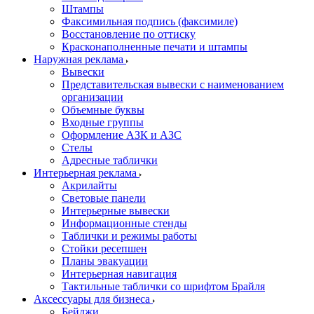
Штампы
Факсимильная подпись (факсимиле)
Восстановление по оттиску
Красконаполненные печати и штампы
Наружная реклама
Вывески
Представительская вывески с наименованием
организации
Объемные буквы
Входные группы
Оформление АЗК и АЗС
Стелы
Адресные таблички
Интерьерная реклама
Акрилайты
Световые панели
Интерьерные вывески
Информационные стенды
Таблички и режимы работы
Стойки ресепшен
Планы эвакуации
Интерьерная навигация
Тактильные таблички со шрифтом Брайля
Аксессуары для бизнеса
Бейджи