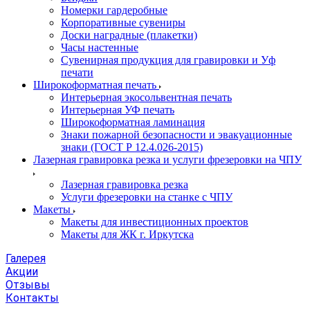
Номерки гардеробные
Корпоративные сувениры
Доски наградные (плакетки)
Часы настенные
Сувенирная продукция для гравировки и Уф
печати
Широкоформатная печать
Интерьерная экосольвентная печать
Интерьерная УФ печать
Широкоформатная ламинация
Знаки пожарной безопасности и эвакуационные
знаки (ГОСТ Р 12.4.026-2015)
Лазерная гравировка резка и услуги фрезеровки на ЧПУ
Лазерная гравировка резка
Услуги фрезеровки на станке с ЧПУ
Макеты
Макеты для инвестиционных проектов
Макеты для ЖК г. Иркутска
Галерея
Акции
Отзывы
Контакты