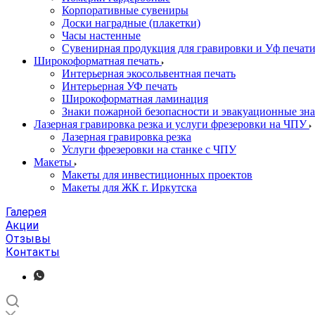
Корпоративные сувениры
Доски наградные (плакетки)
Часы настенные
Сувенирная продукция для гравировки и Уф печат
Широкоформатная печать
Интерьерная экосольвентная печать
Интерьерная УФ печать
Широкоформатная ламинация
Знаки пожарной безопасности и эвакуационные зна
Лазерная гравировка резка и услуги фрезеровки на ЧПУ
Лазерная гравировка резка
Услуги фрезеровки на станке с ЧПУ
Макеты
Макеты для инвестиционных проектов
Макеты для ЖК г. Иркутска
Галерея
Акции
Отзывы
Контакты