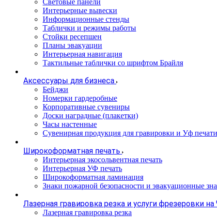
Световые панели
Интерьерные вывески
Информационные стенды
Таблички и режимы работы
Стойки ресепшен
Планы эвакуации
Интерьерная навигация
Тактильные таблички со шрифтом Брайля
Аксессуары для бизнеса
Бейджи
Номерки гардеробные
Корпоративные сувениры
Доски наградные (плакетки)
Часы настенные
Сувенирная продукция для гравировки и Уф печат
Широкоформатная печать
Интерьерная экосольвентная печать
Интерьерная УФ печать
Широкоформатная ламинация
Знаки пожарной безопасности и эвакуационные зна
Лазерная гравировка резка и услуги фрезеровки на
Лазерная гравировка резка