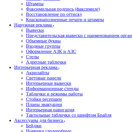
Штампы
Факсимильная подпись (факсимиле)
Восстановление по оттиску
Красконаполненные печати и штампы
Наружная реклама
Вывески
Представительская вывески с наименованием орга
Объемные буквы
Входные группы
Оформление АЗК и АЗС
Стелы
Адресные таблички
Интерьерная реклама
Акрилайты
Световые панели
Интерьерные вывески
Информационные стенды
Таблички и режимы работы
Стойки ресепшен
Планы эвакуации
Интерьерная навигация
Тактильные таблички со шрифтом Брайля
Аксессуары для бизнеса
Бейджи
Номерки гардеробные